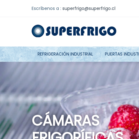
Escríbenos a :
superfrigo@superfrigo.cl
REFRIGERACIÓN INDUSTRIAL
PUERTAS INDUST
PUERTAS
CÁMARAS
INDUSTRIALES
FRIGORÍFICAS