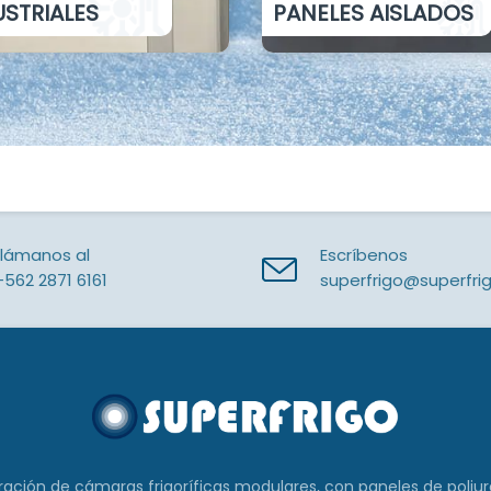
USTRIALES
PANELES AISLADOS
Llámanos al
Escríbenos
+562 2871 6161
superfrigo@superfrig
ración de cámaras frigoríficas modulares, con paneles de poliu