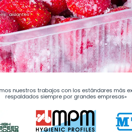
aboración de
es aislantes
.
mos nuestros trabajos con los estándares más ex
respaldados siempre por grandes empresas»