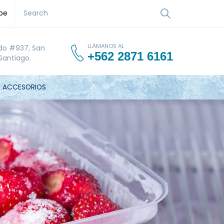
be
LLÁMANOS AL
do #937, San
+562 2871 6161
Santiago.
ACCESORIOS